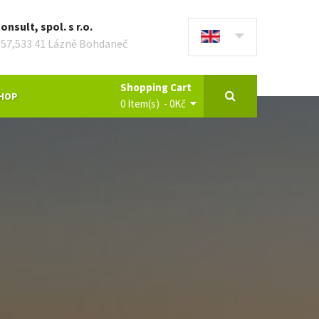
nsult, spol. s r.o.
657,533 41 Lázně Bohdaneč
Shopping Cart
SHOP
0 Item(s) - 0Kč