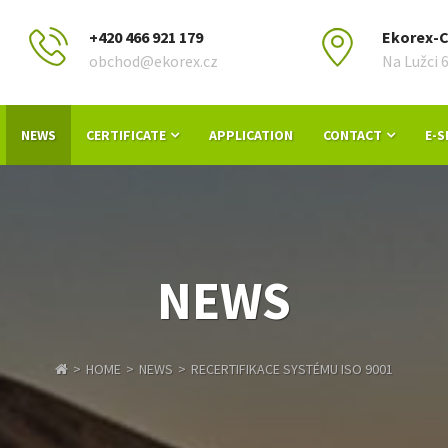
+420 466 921 179
Ekorex-Co
obchod@ekorex.cz
Na Lužci 
NEWS
CERTIFICATE
APPLICATION
CONTACT
E-
NEWS
HOME
NEWS
RECERTIFIKACE SYSTÉMU ISO 9001