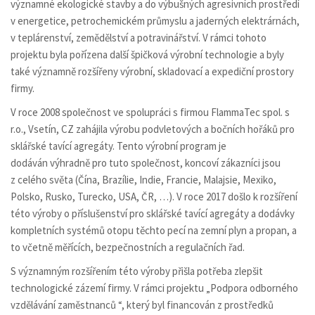
významné ekologické stavby a do výbušných agresivních prostředí
v energetice, petrochemickém průmyslu a jaderných elektrárnách,
v teplárenství, zemědělství a potravinářství. V rámci tohoto
projektu byla pořízena další špičková výrobní technologie a byly
také významně rozšířeny výrobní, skladovací a expediční prostory
firmy.
V roce 2008 společnost ve spolupráci s firmou FlammaTec spol. s
r.o., Vsetín, CZ zahájila výrobu podvletových a bočních hořáků pro
sklářské tavící agregáty. Tento výrobní program je
dodáván výhradně pro tuto společnost, koncoví zákazníci jsou
z celého světa (Čína, Brazílie, Indie, Francie, Malajsie, Mexiko,
Polsko, Rusko, Turecko, USA, ČR, …). V roce 2017 došlo k rozšíření
této výroby o příslušenství pro sklářské tavící agregáty a dodávky
kompletních systémů otopu těchto pecí na zemní plyn a propan, a
to včetně měřících, bezpečnostních a regulačních řad.
S významným rozšířením této výroby přišla potřeba zlepšit
technologické zázemí firmy. V rámci projektu „Podpora odborného
vzdělávání zaměstnanců “, který byl financován z prostředků