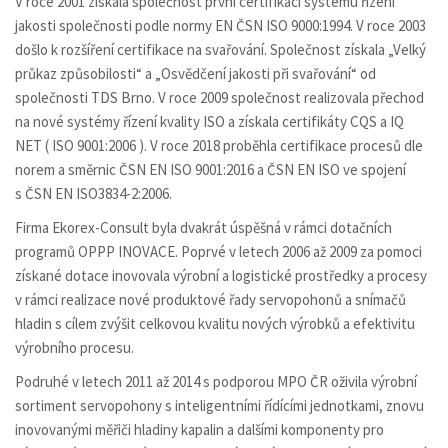
V roce 2001 získala společnost první certifikaci systému řízení
jakosti společnosti podle normy EN ČSN ISO 9000:1994. V roce 2003
došlo k rozšíření certifikace na svařování. Společnost získala „Velký
průkaz způsobilosti“ a „Osvědčení jakosti při svařování“ od
společnosti TDS Brno. V roce 2009 společnost realizovala přechod
na nové systémy řízení kvality ISO a získala certifikáty CQS a IQ
NET ( ISO 9001:2006 ). V roce 2018 proběhla certifikace procesů dle
norem a směrnic ČSN EN ISO 9001:2016 a ČSN EN ISO ve spojení
s ČSN EN ISO3834-2:2006.
Firma Ekorex-Consult byla dvakrát úspěšná v rámci dotačních
programů OPPP INOVACE. Poprvé v letech 2006 až 2009 za pomoci
získané dotace inovovala výrobní a logistické prostředky a procesy
v rámci realizace nové produktové řady servopohonů a snímačů
hladin s cílem zvýšit celkovou kvalitu nových výrobků a efektivitu
výrobního procesu.
Podruhé v letech 2011 až 2014 s podporou MPO ČR oživila výrobní
sortiment servopohony s inteligentními řídícími jednotkami, znovu
inovovanými měřiči hladiny kapalin a dalšími komponenty pro