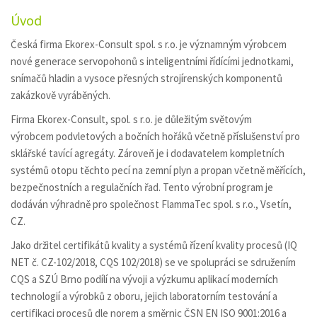
Úvod
Česká firma Ekorex-Consult spol. s r.o. je významným výrobcem
nové generace servopohonů s inteligentními řídícími jednotkami,
snímačů hladin a vysoce přesných strojírenských komponentů
zakázkově vyráběných.
Firma Ekorex-Consult, spol. s r.o. je důležitým světovým
výrobcem podvletových a bočních hořáků včetně příslušenství pro
sklářské tavící agregáty. Zároveň je i dodavatelem kompletních
systémů otopu těchto pecí na zemní plyn a propan včetně měřících,
bezpečnostních a regulačních řad. Tento výrobní program je
dodáván výhradně pro společnost FlammaTec spol. s r.o., Vsetín,
CZ.
Jako držitel certifikátů kvality a systémů řízení kvality procesů (IQ
NET č. CZ-102/2018, CQS 102/2018) se ve spolupráci se sdružením
CQS a SZÚ Brno podílí na vývoji a výzkumu aplikací moderních
technologií a výrobků z oboru, jejich laboratorním testování a
certifikaci procesů dle norem a směrnic ČSN EN ISO 9001:2016 a